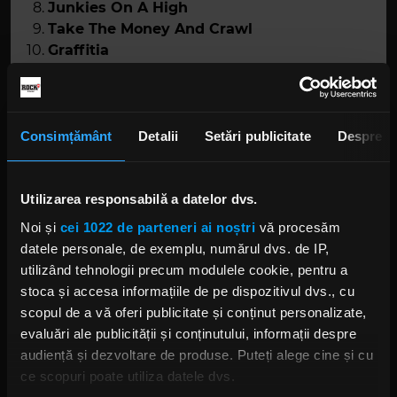
Junkies On A High
Take The Money And Crawl
Graffitia
Cei trei rebeli vor pleca într-un turneu global,
„Hella Mega Tour”
, alături de
Fall Out Boy
,
Consimțământ
Detalii
Setări publicitate
Despre
Weezer
și
The Interrupters
(ultima trupă fiind
exclusă din porțiunea europeană a aventurii).
Muzicienii își vor face apariția în câteva dintre
Utilizarea responsabilă a datelor dvs.
orașe europene selecte: Paris (Franța), Groningen
(Olanda), Antwerp (Belgia), Viena (Austria),
Noi și
cei 1022 de parteneri ai noștri
vă procesăm
Glasgow, Londra și Huddersfield (Regatul Unit al
datele personale, de exemplu, numărul dvs. de IP,
Marii Britanii și Irlandei de Nord) și Dublin (Irlanda).
utilizând tehnologii precum modulele cookie, pentru a
stoca și accesa informațiile de pe dispozitivul dvs., cu
Foto:
Captură ecran Green Day - Father Of All...
scopul de a vă oferi publicitate și conținut personalizate,
(Live at NYRE)
evaluări ale publicității și conținutului, informații despre
audiență și dezvoltare de produse. Puteți alege cine și cu
GREEN DAY
GREEN DAY FATHER OF ALL MOTHERFUCKERS
ce scopuri poate utiliza datele dvs.
FATHER OF ALL...
BILLIE JOE ARMSTRONG
TRE COOL
MIKE DIRNT