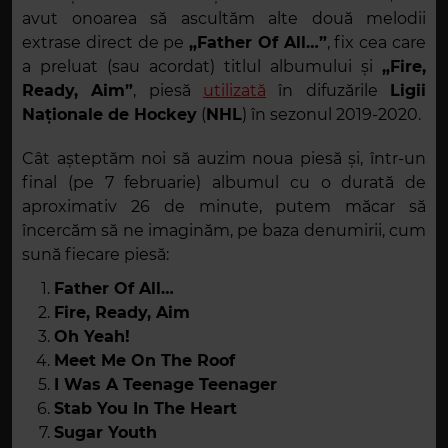
avut onoarea să ascultăm alte două melodii
extrase direct de pe
„Father Of All…”
, fix cea care
a preluat (sau acordat) titlul albumului și
„Fire,
Ready, Aim”
, piesă
utilizată
în difuzările
Ligii
Naționale de Hockey
(
NHL
) în sezonul 2019-2020.
Cât așteptăm noi să auzim noua piesă și, într-un
final (pe 7 februarie) albumul cu o durată de
aproximativ 26 de minute, putem măcar să
încercăm să ne imaginăm, pe baza denumirii, cum
sună fiecare piesă:
Father Of All…
Fire, Ready, Aim
Oh Yeah!
Meet Me On The Roof
I Was A Teenage Teenager
Stab You In The Heart
Sugar Youth