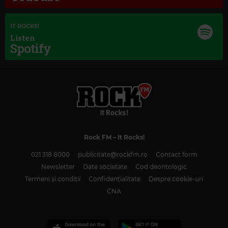
IT ROCKS!
Listen
Spotify
Magic Classic Music
Rock FM
– It Rocks!
EDVARD GRIEG
–
PEER GYNT SUITE NO. 1, OP. 46: I. MORNING MOOD
021 318 8000
publicitate@rockfm.ro
Contact form
Newsletter
Date societate
Cod deontologic
Termeni și condiții
Confidențialitate
Despre cookie-uri
CNA