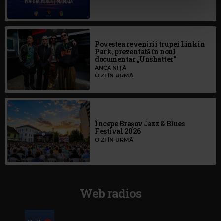
cu utilizarea modulelor noastre cookie.
Povestea revenirii trupei Linkin
Park, prezentată în noul
documentar „Unshatter”
ANCA NIȚĂ
O ZI ÎN URMĂ
Începe Brașov Jazz & Blues
Festival 2026
O ZI ÎN URMĂ
Web radios