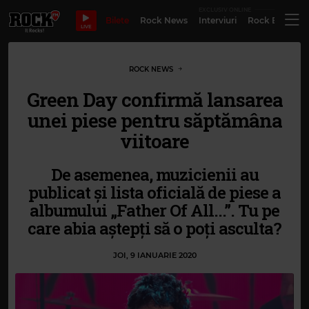
EXCLUSIV ONLINE
Bilete
Rock News
Interviuri
Rock Evergre
LIVE
ROCK NEWS
Green Day confirmă lansarea
unei piese pentru săptămâna
viitoare
De asemenea, muzicienii au
publicat și lista oficială de piese a
albumului „Father Of All...”. Tu pe
care abia aștepți să o poți asculta?
JOI, 9 IANUARIE 2020