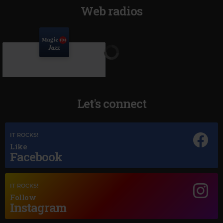
Web radios
Let's connect
IT ROCKS!
Like
Facebook
Magic Jazz
FLORA MARTINEZ
–
BLUE MOON
IT ROCKS!
Follow
Instagram