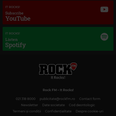
IT ROCKS!
Subscribe
YouTube
IT ROCKS!
Listen
Spotify
Magic Classic Music
JOHANNES BRAHMS
–
TRAGIC OVERTURE, OP. 81
Rock FM
– It Rocks!
021 318 8000
publicitate@rockfm.ro
Contact form
Newsletter
Date societate
Cod deontologic
Termeni și condiții
Confidențialitate
Despre cookie-uri