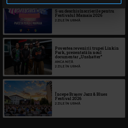
în urma folosirii serviciilor lor. În cazul în care alegeți să
continuați să utilizați website-ul nostru, sunteți de acord
S-au deschis înscrierile pentru
Festivalul Mamaia 2026
cu utilizarea modulelor noastre cookie.
2 ZILE ÎN URMĂ
Povestea revenirii trupei Linkin
Park, prezentată în noul
documentar „Unshatter”
ANCA NIȚĂ
2 ZILE ÎN URMĂ
Începe Brașov Jazz & Blues
Festival 2026
2 ZILE ÎN URMĂ