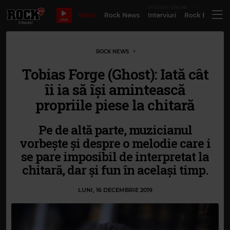
EXCLUSIV ONLINE
Bilete
Rock News
Interviuri
Rock Evergre
LIVE
ROCK NEWS
Tobias Forge (Ghost): Iată cât
îi ia să își amintească
propriile piese la chitară
Pe de altă parte, muzicianul
vorbește și despre o melodie care i
se pare imposibil de interpretat la
chitară, dar și fun în același timp.
LUNI, 16 DECEMBRIE 2019