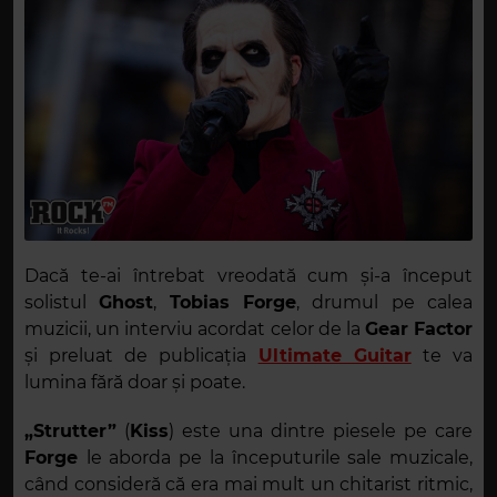
Dacă te-ai întrebat vreodată cum și-a început
solistul
Ghost
,
Tobias Forge
, drumul pe calea
muzicii, un interviu acordat celor de la
Gear Factor
și preluat de publicația
Ultimate Guitar
te va
lumina fără doar și poate.
„Strutter”
(
Kiss
) este una dintre piesele pe care
Forge
le aborda pe la începuturile sale muzicale,
când consideră că era mai mult un chitarist ritmic,