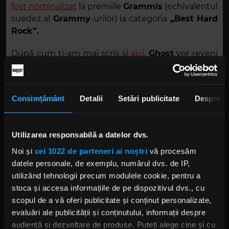
fost nominalizat
la premiile
Grammis
(echivalentul
suedez al
Grammy
-urilor) la categoria
„Best Hard
Rock”.
După cum ți-am mai scris și
aici
,
Ghost
vor reveni
cu un album fresh, ceva mai heavy, în 2021. Deși
discul va fi gata ceva mai devreme, alegerile
prezidențiale americane din 2020 l-au forțat pe
Consimțământ
Detalii
Setări publicitate
Despre
Forge
să planuiască lansarea pentru o perioadă în
care fanii să poate aprecia noile riffuri fără a fi
distrași.
Utilizarea responsabilă a datelor dvs.
Noi și
cei 1022 de parteneri ai noștri
vă procesăm
datele personale, de exemplu, numărul dvs. de IP,
utilizând tehnologii precum modulele cookie, pentru a
stoca și accesa informațiile de pe dispozitivul dvs., cu
scopul de a vă oferi publicitate și conținut personalizate,
evaluări ale publicității și conținutului, informații despre
audiență și dezvoltare de produse. Puteți alege cine și cu