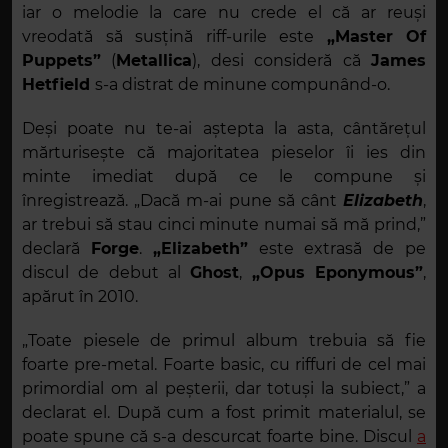
iar o melodie la care nu crede el că ar reuși
vreodată să susțină riff-urile este
„Master Of
Puppets”
(
Metallica
), desi consideră că
James
Hetfield
s-a distrat de minune compunând-o.
Deși poate nu te-ai aștepta la asta, cântărețul
mărturisește că majoritatea pieselor îi ies din
minte imediat după ce le compune și
înregistrează. „Dacă m-ai pune să cânt
Elizabeth
,
ar trebui să stau cinci minute numai să mă prind,”
declară
Forge
.
„Elizabeth”
este extrasă de pe
discul de debut al
Ghost
,
„Opus Eponymous”
,
apărut în 2010.
„Toate piesele de primul album trebuia să fie
foarte pre-metal. Foarte basic, cu riffuri de cel mai
primordial om al peșterii, dar totuși la subiect,” a
declarat el. După cum a fost primit materialul, se
poate spune că s-a descurcat foarte bine. Discul
a