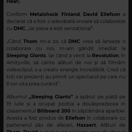
Heat
).
Conform
Metalshock Finland
,
David Ellefson
a
declarat că a fost o adevărată onoare să colaboreze
cu
DMC
, „iar piesa a ieșit senzațional”.
„Când
Thom
mi-a zis că
DMC
vrea să lanseze o
colaborare cu noi, m-am gândit imediat la
Sleeping Giants
. Iar când a venit la
Revolution
, în
Amityville, să cânte alături de noi și să filmăm
videoclipul, s-a creato energie incredibilă. Cred că
toți cei prezenți au primit un spectacol pe care nu
îl vor uita prea curând”.
Albumul
„Sleeping Giants”
a apărut pe piață pe
19 iulie și a ocupat poziția a douăsprezecea în
clasamentul
Billboard 200
în săptămâna apariției.
Acesta a fost produs de
Ellefson
în colaborare cu
partenerul său de afaceri,
Hazaert
. Alături de