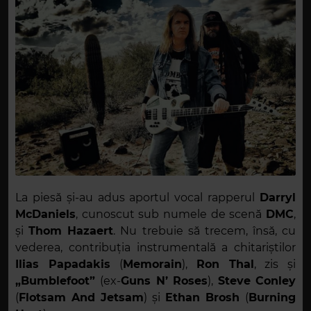
La piesă și-au adus aportul vocal rapperul
Darryl
McDaniels
, cunoscut sub numele de scenă
DMC
,
și
Thom Hazaert
. Nu trebuie să trecem, însă, cu
vederea, contribuția instrumentală a chitariștilor
Ilias Papadakis
(
Memorain
),
Ron Thal
, zis și
„Bumblefoot”
(ex-
Guns
N’ Roses
),
Steve Conley
(
Flotsam And Jetsam
) și
Ethan Brosh
(
Burning