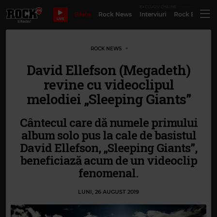
EXCLUSIV ONLINE
Bilete
Rock News
Interviuri
Rock Evergre
LIVE
ROCK NEWS
David Ellefson (Megadeth)
revine cu videoclipul
melodiei „Sleeping Giants”
Cântecul care dă numele primului
album solo pus la cale de basistul
David Ellefson, „Sleeping Giants”,
beneficiază acum de un videoclip
fenomenal.
LUNI, 26 AUGUST 2019