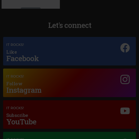
Let's connect
IT ROCKS!
Like
Magic Jazz
Facebook
DIANA KRALL
–
TEMPTATION
IT ROCKS!
Follow
Instagram
IT ROCKS!
Subscribe
YouTube