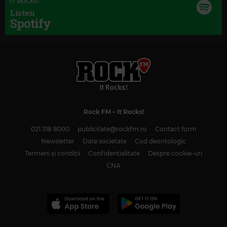
IT ROCKS!
Listen
Spotify
Rock FM
– It Rocks!
021 318 8000
publicitate@rockfm.ro
Contact form
Magic Classic Music
Newsletter
Date societate
Cod deontologic
SERGEI PROKOFIEV
–
PROKOFIEV: ROMEO AND JULIET, OP. 64, ACT 1:
Termeni și condiții
Confidențialitate
Despre cookie-uri
DANCE OF THE KNIGHTS
CNA