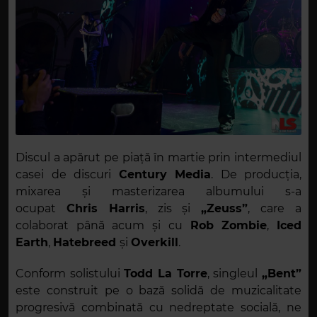
Discul a apărut pe piață în martie prin intermediul
casei de discuri
Century Media
. De producția,
mixarea și masterizarea albumului s-a
ocupat
Chris Harris
, zis și
„Zeuss”
, care a
colaborat până acum și cu
Rob Zombie
,
Iced
Earth
,
Hatebreed
și
Overkill
.
Conform solistului
Todd La Torre
, singleul
„Bent”
este construit pe o bază solidă de muzicalitate
progresivă combinată cu nedreptate socială, ne