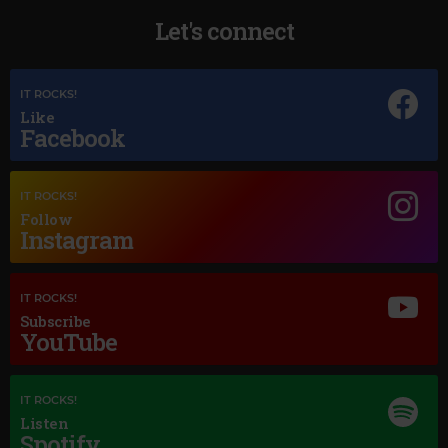
Let's connect
IT ROCKS!
Like
Facebook
Magic Jazz
SARAH VAUGHAN
IT ROCKS!
–
TIME AFTER TIME
Follow
Instagram
IT ROCKS!
Subscribe
YouTube
IT ROCKS!
Listen
Spotify