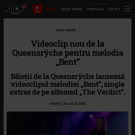
EXCLUSIV ONLINE
Bilete
Rock News
Interviuri
Rock Evergre
LIVE
ROCK NEWS
Videoclip nou de la
Queensrÿche pentru melodia
„Bent”
Băieții de la Queensrÿche lansează
videoclipul melodiei „Bent”, single
extras de pe albumul „The Verdict”.
VINERI, 26 IULIE 2019