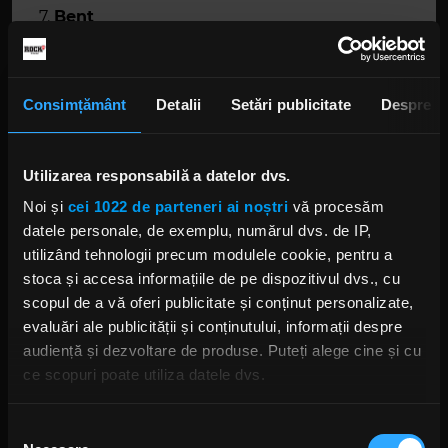
Bent
Inner Unrest
Launder The Conscience
Portrait
Consimțământ
Detalii
Setări publicitate
Despre
Utilizarea responsabilă a datelor dvs.
Noi și
cei 1022 de parteneri ai noștri
vă procesăm
datele personale, de exemplu, numărul dvs. de IP,
utilizând tehnologii precum modulele cookie, pentru a
stoca și accesa informațiile de pe dispozitivul dvs., cu
scopul de a vă oferi publicitate și conținut personalizate,
Foto: Facebook, Lim Sang
evaluări ale publicității și conținutului, informații despre
audiență și dezvoltare de produse. Puteți alege cine și cu
QUEENSRYCHE
MICHAEL WILTON
THE VERDICT
TODD LA TORRE
ce scopuri poate utiliza datele dvs.
Dacă ne permiteți, am dori, de asemenea:
Selecția