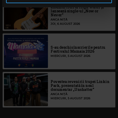
în urma folosirii serviciilor lor. În cazul în care alegeți să
Yngwie Malmsteen anunță
albumul Hell or High Water și
continuați să utilizați website-ul nostru, sunteți de acord
lansează single-ul „Now or
cu utilizarea modulelor noastre cookie.
Never”
ANCA NIȚĂ
JOI, 6 AUGUST 2026
S-au deschis înscrierile pentru
Festivalul Mamaia 2026
MIERCURI, 5 AUGUST 2026
Povestea revenirii trupei Linkin
Park, prezentată în noul
documentar „Unshatter”
ANCA NIȚĂ
MIERCURI, 5 AUGUST 2026