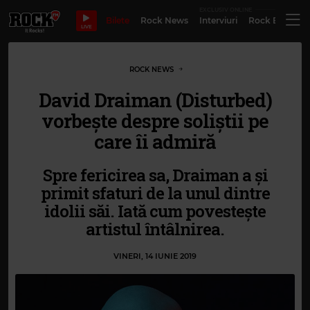
EXCLUSIV ONLINE
Bilete
Rock News
Interviuri
Rock Evergre
LIVE
ROCK NEWS
David Draiman (Disturbed)
vorbește despre soliștii pe
care îi admiră
Spre fericirea sa, Draiman a și
primit sfaturi de la unul dintre
idolii săi. Iată cum povestește
artistul întâlnirea.
VINERI, 14 IUNIE 2019