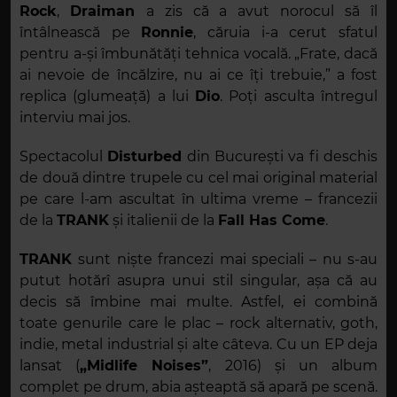
Rock
,
Draiman
a zis că a avut norocul să îl
întâlnească pe
Ronnie
, căruia i-a cerut sfatul
pentru a-și îmbunătăți tehnica vocală. „Frate, dacă
ai nevoie de încălzire, nu ai ce îți trebuie,” a fost
replica (glumeață) a lui
Dio
. Poți asculta întregul
interviu mai jos.
Spectacolul
Disturbed
din București va fi deschis
de două dintre trupele cu cel mai original material
pe care l-am ascultat în ultima vreme – francezii
de la
TRANK
și italienii de la
Fall Has Come
.
TRANK
sunt niște francezi mai speciali – nu s-au
putut hotărî asupra unui stil singular, așa că au
decis să îmbine mai multe. Astfel, ei combină
toate genurile care le plac – rock alternativ, goth,
indie, metal industrial și alte câteva. Cu un EP deja
lansat (
„Midlife Noises”
, 2016) și un album
complet pe drum, abia așteaptă să apară pe scenă.