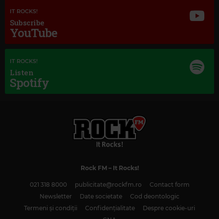
IT ROCKS!
Subscribe
YouTube
Magic Jazz
CORNEILLE, VINCENT NICLO & ROCH VOISINE
–
FLY ME TO THE MOOS
IT ROCKS!
Listen
Spotify
Rock FM
– It Rocks!
021 318 8000
publicitate@rockfm.ro
Contact form
Newsletter
Date societate
Cod deontologic
Termeni și condiții
Confidențialitate
Despre cookie-uri