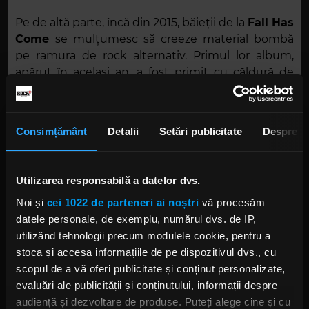
Pe de altă parte, încă din 2015, băieții de la
Fall Has
Come
se mulțumesc să creeze material bombă
pe ramura de rock alternativ. Primul lor album,
apărut în același an, a fost primit cu căldură de
publicul italian și de cel internațional.
Cu
Disturbed
și cele două trupe menționate mai
Consimțământ
Detalii
Setări publicitate
Despre
sus ne vom întâlni pe 27 iunie la Arenele Romane
din București.
Utilizarea responsabilă a datelor dvs.
Noi și
cei 1022 de parteneri ai noștri
vă procesăm
datele personale, de exemplu, numărul dvs. de IP,
utilizând tehnologii precum modulele cookie, pentru a
stoca și accesa informațiile de pe dispozitivul dvs., cu
scopul de a vă oferi publicitate și conținut personalizate,
evaluări ale publicității și conținutului, informații despre
audiență și dezvoltare de produse. Puteți alege cine și cu
Foto: Facebook