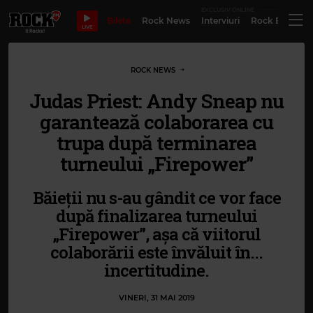
EXCLUSIV ONLINE
Bilete
Rock News
Interviuri
Rock Evergre
LIVE
ROCK NEWS
Judas Priest: Andy Sneap nu
garantează colaborarea cu
trupa după terminarea
turneului „Firepower”
Băieții nu s-au gândit ce vor face
după finalizarea turneului
„Firepower”, așa că viitorul
colaborării este învăluit în...
incertitudine.
VINERI, 31 MAI 2019