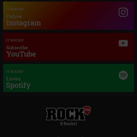
Magic Jazz
IT ROCKS!
NINA SIMONE
–
LOVE ME OR LEAVE ME
Follow
Instagram
IT ROCKS!
Subscribe
YouTube
IT ROCKS!
Listen
Spotify
Magic Classic Music
JOHANNES BRAHMS
–
TRAGIC OVERTURE, OP. 81