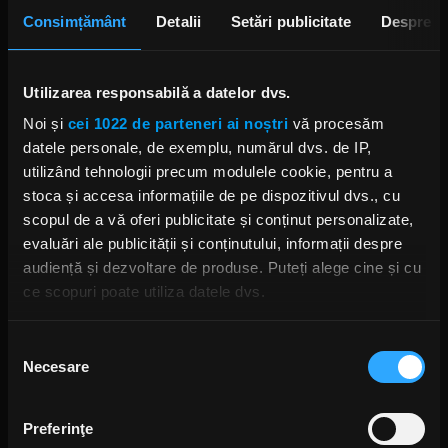
Consimțământ
Detalii
Setări publicitate
Despre
Utilizarea responsabilă a datelor dvs.
Noi și
cei 1022 de parteneri ai noștri
vă procesăm
Foto: Guliver/Getty Images
datele personale, de exemplu, numărul dvs. de IP,
FIREPOWER
JUDAS PRIEST
ANDY SNEAP
utilizând tehnologii precum modulele cookie, pentru a
ROB HALFORD JUDAS PRIEST
stoca și accesa informațiile de pe dispozitivul dvs., cu
scopul de a vă oferi publicitate și conținut personalizate,
evaluări ale publicității și conținutului, informații despre
audiență și dezvoltare de produse. Puteți alege cine și cu
ce scopuri poate utiliza datele dvs.
Rock News
Dacă ne permiteți, am dori, de asemenea:
Selecția
Necesare
Să colectăm informațiile cu privire la locația dvs.
MAI MULT
consimțământului
geografică cu o exactitate de până la câțiva metri
Să vă identificăm dispozitivul scanândul-l în mod
Preferinţe
Green Day a lansat un canal
activ după caracteristici specifice (amprentare)
YouTube cu transmisie non-stop