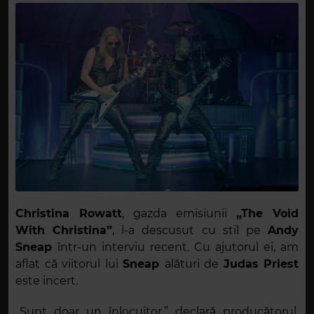
Christina Rowatt
, gazda emisiunii
„The Void
With Christina”
, l-a descusut cu stil pe
Andy
Sneap
într-un interviu recent. Cu ajutorul ei, am
aflat că viitorul lui
Sneap
alături de
Judas Priest
este incert.
„Sunt doar un înlocuitor,” declară producătorul.