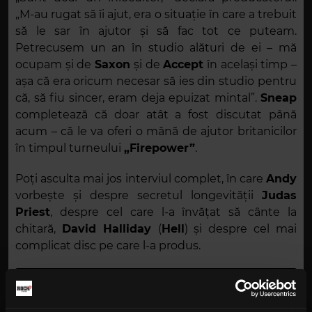
„M-au rugat să îi ajut, era o situație în care a trebuit
să le sar în ajutor și să fac tot ce puteam.
Petrecusem un an în studio alături de ei – mă
ocupam și de
Saxon
și de
Accept
în același timp –
așa că era oricum necesar să ies din studio pentru
că, să fiu sincer, eram deja epuizat mintal”.
Sneap
completează că doar atât a fost discutat până
acum – că le va oferi o mână de ajutor britanicilor
în timpul turneului
„Firepower”
.
Poți asculta mai jos interviul complet, în care
Andy
vorbește și despre secretul longevității
Judas
Priest
, despre cel care l-a învățat să cânte la
chitară,
David Halliday
(
Hell
) și despre cel mai
complicat disc pe care l-a produs.