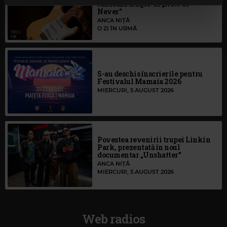
lansează single-ul „Now or
continuați să utilizați website-ul nostru, sunteți de acord
Never”
cu utilizarea modulelor noastre cookie.
ANCA NIȚĂ
O ZI ÎN URMĂ
S-au deschis înscrierile pentru
Festivalul Mamaia 2026
MIERCURI, 5 AUGUST 2026
Povestea revenirii trupei Linkin
Park, prezentată în noul
documentar „Unshatter”
ANCA NIȚĂ
MIERCURI, 5 AUGUST 2026
Web radios