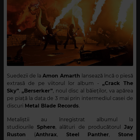
Suedezii de la
Amon Amarth
lansează încă o piesă
extrasă de pe viitorul lor album -
„Crack The
Sky”
.
„Berserker”
, noul disc al băieților, va apărea
pe piață la data de 3 mai prin intermediul casei de
discuri
Metal Blade Records
.
Metaliștii au înregistrat albumul la
studiourile
Sphere
, alături de producătorul
Jay
Ruston
(
Anthrax
,
Steel
Panther
,
Stone