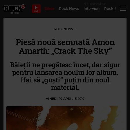
EXCLUSIV ONLINE
Bilete
Rock News
Interviuri
Rock Evergre
LIVE
ROCK NEWS
Piesă nouă semnată Amon
Amarth: „Crack The Sky”
Băieții ne pregătesc încet, dar sigur
pentru lansarea noului lor album.
Hai să „guști” puțin din noul
material.
VINERI, 19 APRILIE 2019