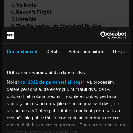
Valkyria
Raven's Flight
Ironside
The Berserker At Stamford Bridge
We Can Set Our Sails
When Once Again
Wings Of Eagles
Consimțământ
Detalii
Setări publicitate
Despre
Into The Dark
Utilizarea responsabilă a datelor dvs.
Noi și
cei 1022 de parteneri ai noștri
vă procesăm
datele personale, de exemplu, numărul dvs. de IP,
utilizând tehnologii precum modulele cookie, pentru a
stoca și accesa informațiile de pe dispozitivul dvs., cu
scopul de a vă oferi publicitate și conținut personalizate,
evaluări ale publicității și conținutului, informații despre
Foto: Facebook
audiență și dezvoltare de produse. Puteți alege cine și cu
ce scopuri poate utiliza datele dvs.