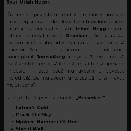
Sour
,
Uriah Heep
).
„În ceea ce privește ultimul album lansat, am scris
un întreg scenariu de film și l-am transformat într-
un disc,” a declarat solistul
Johan Hegg
într-un
interviu acordat revistei
Revolver
. „De data asta,
nu am avut atâtea idei, dar nu am vrut nici să
transformăm albumul într-unul
conceptual.
Jomsviking
a ieșit atât de bine că,
dacă am fi încercat să îl depășim, ar fi fost aproape
imposibil – asta dacă nu aveam o poveste
incredibilă. Dar nu aveam una, așa că nu ar fi avut
niciun sens”.
Iată și lista de piese a discului
„Berserker”
:
Fafner's Gold
Crack The Sky
Mjolner, Hammer Of Thor
Shield Wall