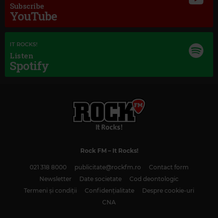
Subscribe
YouTube
Magic Jazz
CORNEILLE, VINCENT NICLO & ROCH VOISINE
–
FLY ME TO THE MOOS
IT ROCKS!
Listen
Spotify
Rock FM
– It Rocks!
021 318 8000
publicitate@rockfm.ro
Contact form
Newsletter
Date societate
Cod deontologic
Termeni și condiții
Confidențialitate
Despre cookie-uri
Magic Classic Music
CNA
ANTONÍN DVOŘÁK
–
PRAGUE WALTZES