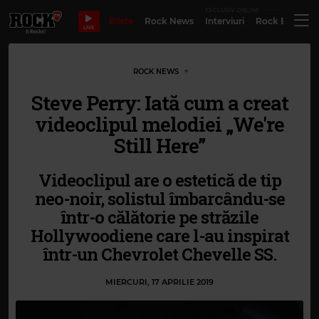
EXCLUSIV ONLINE
Bilete
Rock News
Interviuri
Rock Evergre
LIVE
ROCK NEWS
Steve Perry: Iată cum a creat
videoclipul melodiei „We're
Still Here”
Videoclipul are o estetică de tip
neo-noir, solistul îmbarcându-se
într-o călătorie pe străzile
Hollywoodiene care l-au inspirat
într-un Chevrolet Chevelle SS.
MIERCURI, 17 APRILIE 2019