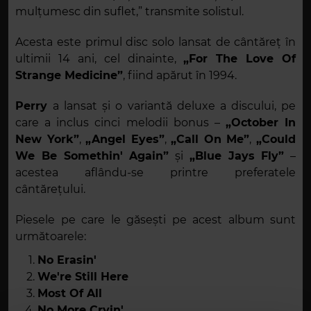
mulțumesc din suflet,” transmite solistul.
Acesta este primul disc solo lansat de cântăreț în
ultimii 14 ani, cel dinainte,
„For The Love Of
Strange Medicine”
, fiind apărut în 1994.
Perry
a lansat și o variantă deluxe a discului, pe
care a inclus cinci melodii bonus –
„October In
New York”
,
„Angel Eyes”
,
„Call On Me”
,
„Could
We Be Somethin' Again”
și
„Blue Jays Fly”
–
acestea aflându-se printre preferatele
cântărețului.
Piesele pe care le găsești pe acest album sunt
următoarele:
No Erasin'
We're Still Here
Most Of All
No More Cryin'