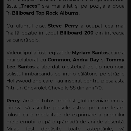
ăsta,
„Traces”
s-a mai aflat și pe poziția a doua
în
Billboard Top Rock Albums
.
Cu ultimul disc,
Steve Perry
a ocupat cea mai
înaltă poziție în topul
Billboard 200
din întreaga
sa carieră solo.
Videoclipul a fost regizat de
Myriam Santos
, care a
mai colaborat cu
Common
,
Andra Day
și
Tommy
Lee
.
Santos
a abordat o estetică de tip neo-noir,
solistul îmbarcându-se într-o călătorie pe străzile
Hollywoodiene care l-au inspirat pentru piesa asta
într-un Chevrolet Chevelle SS din anii ’70.
Perry
rămâne, totuși, modest. „Tot ce voiam era ca
cineva să asculte piesele astea pe care le-am
folosit ca o modalitate de exprimare a propriilor
mele emoții, după o grămadă de ani de absență.
Mi-au fost depășite toate așteptările, vă