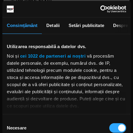
In The Rain
Sun Shines Gray
You Belong To Me
Consimțământ
Detalii
Setări publicitate
Despre
Easy To Love
I Need You
We Fly
Utilizarea responsabilă a datelor dvs.
Noi și
cei 1022 de parteneri ai noștri
vă procesăm
Bonus:
datele personale, de exemplu, numărul dvs. de IP,
October In New York
utilizând tehnologii precum modulele cookie, pentru a
Angel Eyes
stoca și accesa informațiile de pe dispozitivul dvs., cu
Call On Me
scopul de a vă oferi publicitate și conținut personalizate,
Could We Be Somethin' Again
evaluări ale publicității și conținutului, informații despre
Blue Jays Fly
audiență și dezvoltare de produse. Puteți alege cine și cu
ce scopuri poate utiliza datele dvs.
Dacă ne permiteți, am dori, de asemenea:
Selecția
Necesare
Să colectăm informațiile cu privire la locația dvs.
consimțământului