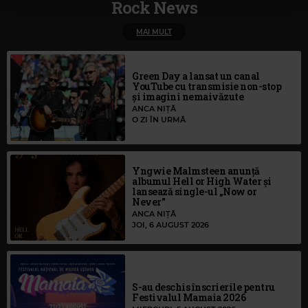
Rock News
MAI MULT
Green Day a lansat un canal
YouTube cu transmisie non-stop
și imagini nemaivăzute
ANCA NIȚĂ
O ZI ÎN URMĂ
Yngwie Malmsteen anunță
albumul Hell or High Water și
lansează single-ul „Now or
Never”
ANCA NIȚĂ
JOI, 6 AUGUST 2026
S-au deschis înscrierile pentru
Festivalul Mamaia 2026