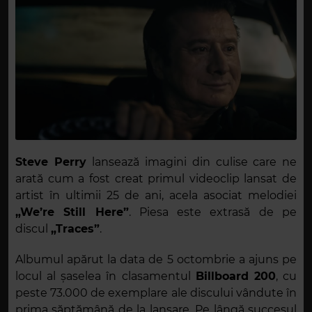
Steve Perry
lansează imagini din culise care ne
arată cum a fost creat primul videoclip lansat de
artist în ultimii 25 de ani, acela asociat melodiei
„We’re Still Here
”
. Piesa este extrasă de pe
discul
„Traces”
.
Albumul apărut la data de 5 octombrie a ajuns pe
locul al șaselea în clasamentul
Billboard 200
, cu
peste 73.000 de exemplare ale discului vândute în
prima săptămână de la lansare. Pe lângă succesul