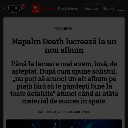
EXCLUSIV ONLINE
Bilete
Rock News
Interviuri
Rock Evergre
LIVE
ROCK NEWS
Napalm Death lucrează la un
nou album
Până la lansare mai avem, însă, de
așteptat. După cum spune solistul,
„nu poți să arunci un alt album pe
piață fără să te gândești bine la
toate detaliile” atunci când ai atâta
material de succes în spate.
MIERCURI, 20 FEBRUARIE 2019