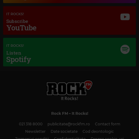
IT ROCKS!
Subscribe
YouTube
IT ROCKS!
Listen
Spotify
Rock FM
– It Rocks!
021 318 8000
publicitate@rockfm.ro
Contact form
Newsletter
Date societate
Cod deontologic
Termeni și condiții
Confidențialitate
Despre cookie-uri