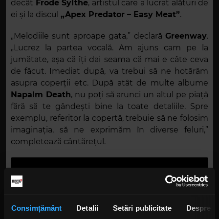
decât
Frode Sylthe
, artistul care a lucrat alături de
ei și la discul
„Apex Predator – Easy Meat”
.
„Melodiile sunt aproape gata,” declară
Greenway
.
„Lucrez la partea vocală. Am ajuns cam pe la
jumătate, așa că îți dai seama că mai e câte ceva
de făcut. Imediat după, va trebui să ne hotărâm
asupra coperții etc. După atât de multe albume
Napalm Death
, nu poți să arunci un altul pe piață
fără să te gândești bine la toate detaliile. Spre
exemplu, referitor la copertă, trebuie să ne folosim
imaginația, să ne exprimăm în diverse feluri,”
completează cântărețul.
Consimțământ
Detalii
Setări publicitate
Despre