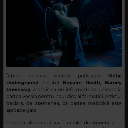
Într-un interviu acordat publicației
Metal
Underground
, solistul
Napalm Death
,
Barney
Greenway
, a decis să ne informeze că lucrează la
partea vocală pentru noul disc al formației. Artistul
declară, de asemenea, că partea melodică este
aproape gata.
Coperta albumului va fi creată de nimeni altul