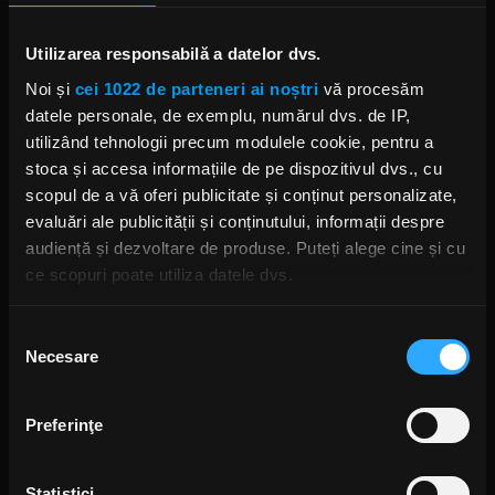
Utilizarea responsabilă a datelor dvs.
Foto: Facebook
Noi și
cei 1022 de parteneri ai noștri
vă procesăm
datele personale, de exemplu, numărul dvs. de IP,
NAPALM DEATH
BARNEY GREENWAY
utilizând tehnologii precum modulele cookie, pentru a
stoca și accesa informațiile de pe dispozitivul dvs., cu
scopul de a vă oferi publicitate și conținut personalizate,
evaluări ale publicității și conținutului, informații despre
audiență și dezvoltare de produse. Puteți alege cine și cu
Rock News
ce scopuri poate utiliza datele dvs.
MAI MULT
Dacă ne permiteți, am dori, de asemenea:
Selecția
Necesare
Să colectăm informațiile cu privire la locația dvs.
consimțământului
Green Day a lansat un canal
geografică cu o exactitate de până la câțiva metri
YouTube cu transmisie non-stop
Să vă identificăm dispozitivul scanândul-l în mod
și imagini nemaivăzute
Preferinţe
ANCA NIȚĂ
activ după caracteristici specifice (amprentare)
O ZI ÎN URMĂ
Găsiți mai multe informații despre procesarea datelor
Statistici
dvs. personale și configurați-vă preferințele la
secțiunea