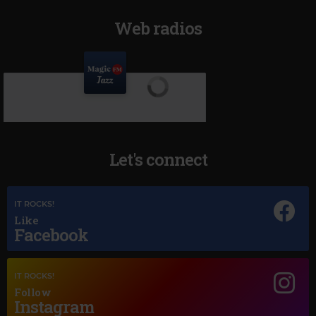
Web radios
Let's connect
IT ROCKS!
Like
Facebook
IT ROCKS!
Follow
Magic Jazz
Instagram
SAMMY DAVIS JR.
–
SOMETHING'S GOTTA GIVE