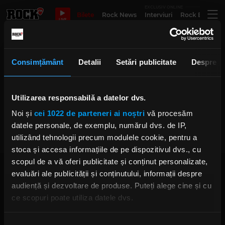
EXCLUSIV ONLINE
Bilete
Rock News
Interviuri
Rock Evergre
LIVE
yousuke yukimatsu
Consimțământ
Detalii
Setări publicitate
Despre
Utilizarea responsabilă a datelor dvs.
E „ziua Justin” la Electric Castle!
Noi și
cei 1022 de parteneri ai noștri
vă procesăm
JOI, 17 IULIE 2025
datele personale, de exemplu, numărul dvs. de IP,
utilizând tehnologii precum modulele cookie, pentru a
stoca și accesa informațiile de pe dispozitivul dvs., cu
scopul de a vă oferi publicitate și conținut personalizate,
evaluări ale publicității și conținutului, informații despre
audiență și dezvoltare de produse. Puteți alege cine și cu
ce scopuri poate utiliza datele dvs.
Dacă ne permiteți, am dori, de asemenea:
Rock FM
– It Rocks!