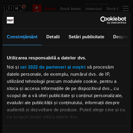
EXCLUSIV ONLINE
Bilete
Rock News
Interviuri
Rock Evergre
LIVE
Vile Vallo Concert Review
Consimțământ
Detalii
Setări publicitate
Despre
Utilizarea responsabilă a datelor dvs.
Ville Valo, show complet pe scena
Metalhead Meeting
Noi și
cei 1022 de parteneri ai noștri
vă procesăm
#ConcertReview
SÂMBĂTĂ, 27 MAI 2023
datele personale, de exemplu, numărul dvs. de IP,
utilizând tehnologii precum modulele cookie, pentru a
stoca și accesa informațiile de pe dispozitivul dvs., cu
scopul de a vă oferi publicitate și conținut personalizate,
evaluări ale publicității și conținutului, informații despre
audiență și dezvoltare de produse. Puteți alege cine și cu
ce scopuri poate utiliza datele dvs.
Dacă ne permiteți, am dori, de asemenea:
Rock FM
– It Rocks!