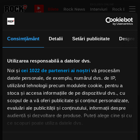
EXCLUSIV ONLINE
Bilete
Rock News
Interviuri
Rock Evergre
LIVE
The Strizzers Aproape Acustic
Consimțământ
Detalii
Setări publicitate
Despre
Utilizarea responsabilă a datelor dvs.
The Strizzers vor cânta „Aproape
Acustic”
Noi și
cei 1022 de parteneri ai noștri
vă procesăm
MARȚI, 11 FEBRUARIE 2025
datele personale, de exemplu, numărul dvs. de IP,
utilizând tehnologii precum modulele cookie, pentru a
stoca și accesa informațiile de pe dispozitivul dvs., cu
scopul de a vă oferi publicitate și conținut personalizate,
evaluări ale publicității și conținutului, informații despre
audiență și dezvoltare de produse. Puteți alege cine și cu
ce scopuri poate utiliza datele dvs.
Dacă ne permiteți, am dori, de asemenea:
Rock FM
– It Rocks!