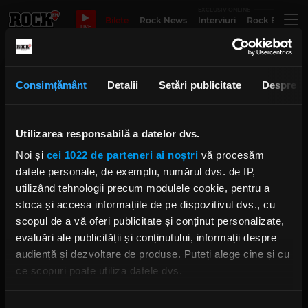
EXCLUSIV ONLINE
Bilete
Rock News
Interviuri
Rock Evergre
LIVE
the greatful dead
Consimțământ
Detalii
Setări publicitate
Despre
Utilizarea responsabilă a datelor dvs.
Rock în Zodia Crepusculului
Noi și
cei 1022 de parteneri ai noștri
vă procesăm
VINERI, 24 MARTIE 2023
datele personale, de exemplu, numărul dvs. de IP,
utilizând tehnologii precum modulele cookie, pentru a
stoca și accesa informațiile de pe dispozitivul dvs., cu
scopul de a vă oferi publicitate și conținut personalizate,
evaluări ale publicității și conținutului, informații despre
audiență și dezvoltare de produse. Puteți alege cine și cu
ce scopuri poate utiliza datele dvs.
Dacă ne permiteți, am dori, de asemenea:
Rock FM
– It Rocks!