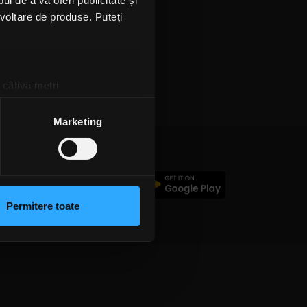
l de a vă oferi publicitate și
ezvoltare de produse. Puteți
 câțiva metri
amprentare)
țele la
secțiunea cu detalii
.
Marketing
 sociale și pentru a analiza
rmații cu privire la modul în
c
n urma folosirii serviciilor
Permitere toate
lizarea modulelor noastre