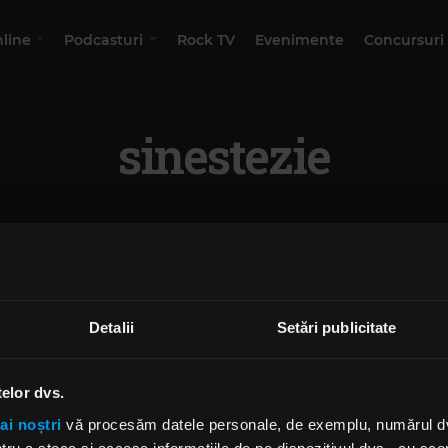
nline
Podcasturi
Rock TV
Evenimente
Concursuri
sinestezie
Detalii
Setări publicitate
telor dvs.
ai noștri
vă procesăm datele personale, de exemplu, numărul dvs.