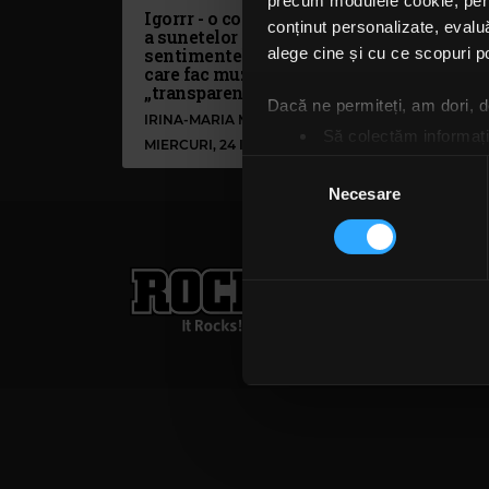
precum modulele cookie, pentr
Igorrr - o continuă explorare
conținut personalizate, evaluă
a sunetelor neobișnuite, a
sentimentelor și a culorilor
alege cine și cu ce scopuri po
care fac muzica trupei
„transparentă”
Dacă ne permiteți, am dori,
IRINA-MARIA MARINESCU
Să colectăm informații
MIERCURI, 24 IULIE 2024
Să vă identificăm disp
Selecția
Găsiți mai multe informații d
Necesare
consimțământului
Vă puteți modifica sau retra
Rock FM
– It Rocks!
Folosim cookie-uri pentru a pe
traficul. De asemenea, le ofer
021 318 8000
publicita
care folosiți site-ul nostru. A
Termeni și condiții
Confi
lor. În cazul în care alegeți 
cookie.