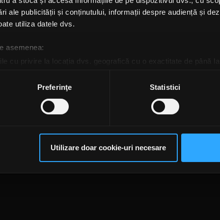
u a stoca și accesa informațiile de pe dispozitivul dvs., cu scopu
ri ale publicității și conținutului, informații despre audiență și d
ate utiliza datele dvs.
 de asemenea:
le cu privire la locația dvs. geografică cu o exactitate de până la
ozitivul scanândul-l în mod activ după caracteristici specifice (
espre procesarea datelor dvs. personale și configurați-vă preferin
Preferinţe
Statistici
ge oricând acordul din Declarația despre modulele cookie.
rsonaliza conținutul și anunțurile, pentru a oferi funcții de rețele
im partenerilor de rețele sociale, de publicitate și de analize info
te@rockfm.ro
Contact form
Newsletter
Date societate
Cod deontologi
ceștia le pot combina cu alte informații oferite de dvs. sau culese î
dențialitate
Despre cookie-uri
CNA
Utilizare doar cookie-uri necesare
să continuați să utilizați website-ul nostru, sunteți de acord cu uti