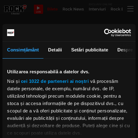
EXCLUSIV ONLINE
Bilete
Rock News
Interviuri
Rock Evergre
LIVE
Silence is Violence
Consimțământ
Detalii
Setări publicitate
Despre
Chapel of Rust - 20 Martie
deschide seria TMLR
Underground Live în club Encore
Utilizarea responsabilă a datelor dvs.
MIERCURI, 25 FEBRUARIE 2026
Noi și
cei 1022 de parteneri ai noștri
vă procesăm
datele personale, de exemplu, numărul dvs. de IP,
utilizând tehnologii precum modulele cookie, pentru a
Rock The Underground: Implant
stoca și accesa informațiile de pe dispozitivul dvs., cu
Pentru Refuz sărbătorește 30 de
ani alături de Crimena și The
scopul de a vă oferi publicitate și conținut personalizate,
Groovy Bastards
evaluări ale publicității și conținutului, informații despre
IRINA-MARIA MARINESCU
audiență și dezvoltare de produse. Puteți alege cine și cu
MIERCURI, 11 IUNIE 2025
ce scopuri poate utiliza datele dvs.