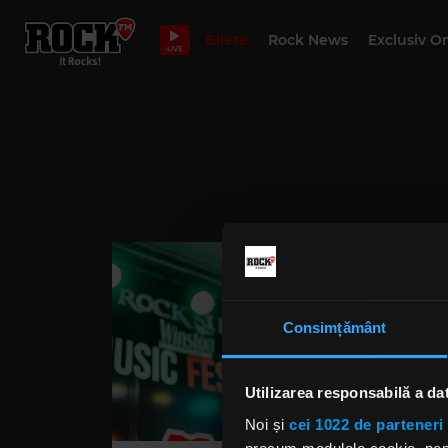
Bilete
Rock News
Exclusiv O
LIVE
Consimțământ
Utilizarea responsabilă a da
Noi și
cei 1022 de parteneri 