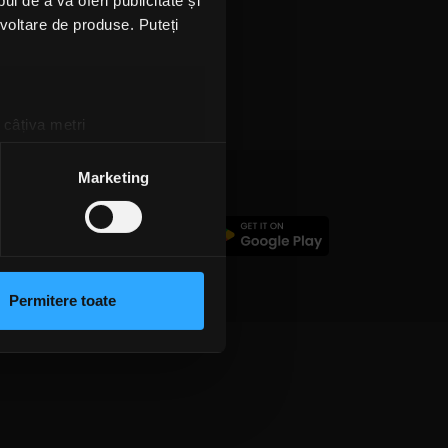
l de a vă oferi publicitate și
ezvoltare de produse. Puteți
 câțiva metri
amprentare)
țele la
secțiunea cu detalii
.
Marketing
c
 sociale și pentru a analiza
rmații cu privire la modul în
n urma folosirii serviciilor
Permitere toate
lizarea modulelor noastre