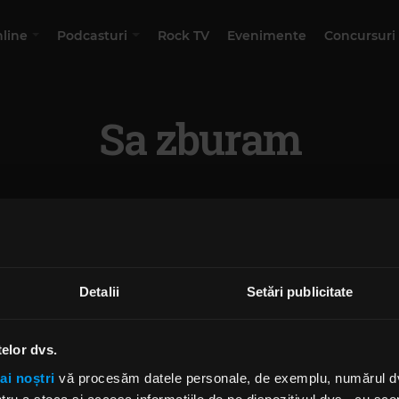
nline
Podcasturi
Rock TV
Evenimente
Concursuri
Sa zburam
Detalii
Setări publicitate
telor dvs.
ai noștri
vă procesăm datele personale, de exemplu, numărul dvs.