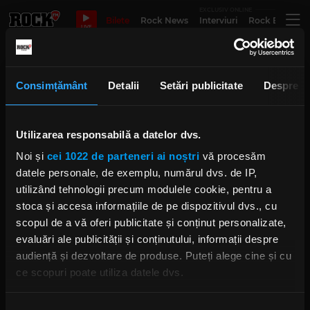
EXCLUSIV ONLINE
Bilete
Rock News
Interviuri
Rock Evergre
LIVE
Ruyned
Consimțământ
Detalii
Setări publicitate
Despre
Utilizarea responsabilă a datelor dvs.
Trupa de metal Ruyned plecă în
turneu
Noi și
cei 1022 de parteneri ai noștri
vă procesăm
IRINA-MARIA MARINESCU
MIERCURI, 2 OCTOMBRIE 2024
datele personale, de exemplu, numărul dvs. de IP,
utilizând tehnologii precum modulele cookie, pentru a
stoca și accesa informațiile de pe dispozitivul dvs., cu
scopul de a vă oferi publicitate și conținut personalizate,
evaluări ale publicității și conținutului, informații despre
Cum a fost la „Metal Bunker XI”
audiență și dezvoltare de produse. Puteți alege cine și cu
IRINA-MARIA MARINESCU
JOI, 28 SEPTEMBRIE 2023
ce scopuri poate utiliza datele dvs.
Dacă ne permiteți, am dori, de asemenea: