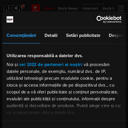
EXCLUSIV ONLINE
Bilete
Rock News
Interviuri
Rock Evergre
LIVE
Roadburn Redux
Consimțământ
Detalii
Setări publicitate
Despre
Utilizarea responsabilă a datelor dvs.
Obsidian Kingdom revin cu
videoclipul live al melodiei
Noi și
cei 1022 de parteneri ai noștri
vă procesăm
„Womb Of Wire”
MIERCURI, 28 APRILIE 2021
datele personale, de exemplu, numărul dvs. de IP,
utilizând tehnologii precum modulele cookie, pentru a
stoca și accesa informațiile de pe dispozitivul dvs., cu
scopul de a vă oferi publicitate și conținut personalizate,
evaluări ale publicității și conținutului, informații despre
audiență și dezvoltare de produse. Puteți alege cine și cu
ce scopuri poate utiliza datele dvs.
Dacă ne permiteți, am dori, de asemenea:
Rock FM
– It Rocks!