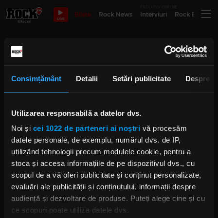
EXCLUSIV ONLINE
Bilete
Rock News
Interviuri
Rock Evergre
LIVE
Ritualul Primăverii
Consimțământ
Detalii
Setări publicitate
Despre
Trupa Robin And The
Backstabbers a oferit detalii
despre „Ritualul Primăverii” la
„Morning Glory”
Utilizarea responsabilă a datelor dvs.
IRINA-MARIA MARINESCU
Noi și
cei 1022 de parteneri ai noștri
vă procesăm
VINERI, 28 FEBRUARIE 2025
datele personale, de exemplu, numărul dvs. de IP,
utilizând tehnologii precum modulele cookie, pentru a
stoca și accesa informațiile de pe dispozitivul dvs., cu
Robin and the Backstabbers: 15 ani
de ritualuri muzicale
scopul de a vă oferi publicitate și conținut personalizate,
IRINA-MARIA MARINESCU
evaluări ale publicității și conținutului, informații despre
MARȚI, 18 FEBRUARIE 2025
audiență și dezvoltare de produse. Puteți alege cine și cu
ce scopuri poate utiliza datele dvs.