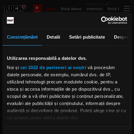
EXCLUSIV ONLINE
Bilete
Rock News
Interviuri
Rock Evergre
LIVE
Răzvan Crucianu
Consimțământ
Detalii
Setări publicitate
Despre
Degustare de brânzeturi, alături
Utilizarea responsabilă a datelor dvs.
de expertul Marian Timofti și de
chef Răzvan Crucianu
Noi și
cei 1022 de parteneri ai noștri
vă procesăm
IRINA-MARIA MARINESCU
datele personale, de exemplu, numărul dvs. de IP,
VINERI, 7 IUNIE 2024
utilizând tehnologii precum modulele cookie, pentru a
stoca și accesa informațiile de pe dispozitivul dvs., cu
scopul de a vă oferi publicitate și conținut personalizate,
evaluări ale publicității și conținutului, informații despre
audiență și dezvoltare de produse. Puteți alege cine și cu
ce scopuri poate utiliza datele dvs.
Dacă ne permiteți, am dori, de asemenea:
Rock FM
– It Rocks!