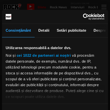
EXCLUSIV ONLINE
Bilete
Rock News
Interviuri
Rock Evergre
LIVE
Razboi
Consimțământ
Detalii
Setări publicitate
Despre
Rana lansează noul single
Utilizarea responsabilă a datelor dvs.
„Război” – o întoarcere la
melancolia care i-a consacrat
Noi și
cei 1022 de parteneri ai noștri
vă procesăm
IRINA-MARIA MARINESCU
datele personale, de exemplu, numărul dvs. de IP,
VINERI, 12 SEPTEMBRIE 2025
utilizând tehnologii precum modulele cookie, pentru a
stoca și accesa informațiile de pe dispozitivul dvs., cu
scopul de a vă oferi publicitate și conținut personalizate,
evaluări ale publicității și conținutului, informații despre
audiență și dezvoltare de produse. Puteți alege cine și cu
ce scopuri poate utiliza datele dvs.
Dacă ne permiteți, am dori, de asemenea:
Rock FM
– It Rocks!