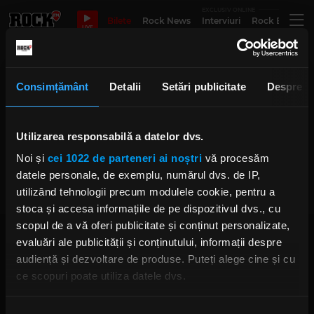
EXCLUSIV ONLINE
Bilete
Rock News
Interviuri
Rock Evergre
LIVE
pray for the restless
Consimțământ
Detalii
Setări publicitate
Despre
Utilizarea responsabilă a datelor dvs.
Sparrow Sleeps lansează un disc
de coveruri după Panic! At The
Noi și
cei 1022 de parteneri ai noștri
vă procesăm
Disco
MIERCURI, 4 MARTIE 2020
datele personale, de exemplu, numărul dvs. de IP,
utilizând tehnologii precum modulele cookie, pentru a
stoca și accesa informațiile de pe dispozitivul dvs., cu
scopul de a vă oferi publicitate și conținut personalizate,
evaluări ale publicității și conținutului, informații despre
audiență și dezvoltare de produse. Puteți alege cine și cu
ce scopuri poate utiliza datele dvs.
Dacă ne permiteți, am dori, de asemenea:
Rock FM
– It Rocks!