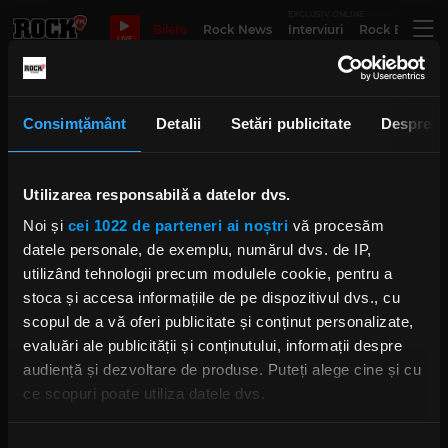
EXCLUSIV ONLINE
Bilete
Rock News
Interviuri
Rock Evergre
LIVE
post rock
Consimțământ
Detalii
Setări publicitate
Despre
Second Wave revine pe scenă pe
Utilizarea responsabilă a datelor dvs.
17 februarie, odată cu lansarea
noului single „Lost and Found”, în
Noi și
cei 1022 de parteneri ai noștri
vă procesăm
Control Club
datele personale, de exemplu, numărul dvs. de IP,
LUNI, 16 FEBRUARIE 2026
utilizând tehnologii precum modulele cookie, pentru a
stoca și accesa informațiile de pe dispozitivul dvs., cu
scopul de a vă oferi publicitate și conținut personalizate,
Interviu cu Pasquale Pezzillo de
evaluări ale publicității și conținutului, informații despre
la trupa de post-rock JoyCut @
audiență și dezvoltare de produse. Puteți alege cine și cu
Electric Castle
ce scopuri poate utiliza datele dvs.
MIERCURI, 24 IULIE 2024
Dacă ne permiteți, am dori, de asemenea: