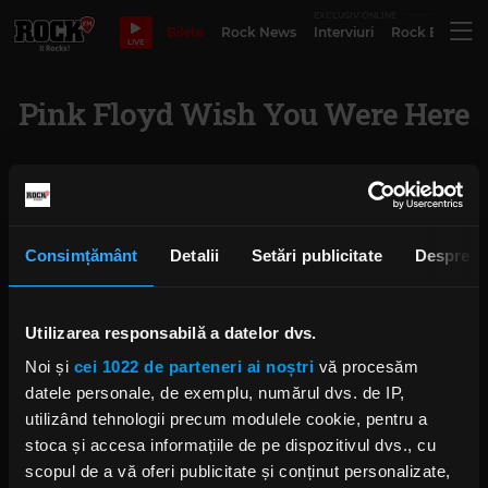
EXCLUSIV ONLINE
Bilete
Rock News
Interviuri
Rock Evergre
LIVE
Pink Floyd Wish You Were Here
Pink Floyd marchează un
moment istoric: „Wish You Were
Here” ajunge albumul de Crăciun
nr. 1 în UK și stabilește un record
Consimțământ
Detalii
Setări publicitate
Despre
ANCA NIȚĂ
MARȚI, 23 DECEMBRIE 2025
Utilizarea responsabilă a datelor dvs.
Pink Floyd - „Shine On You Crazy
Noi și
cei 1022 de parteneri ai noștri
vă procesăm
Diamond” Părțile 1-9, lansate
pentru prima dată ca un singur
datele personale, de exemplu, numărul dvs. de IP,
track continuu
utilizând tehnologii precum modulele cookie, pentru a
ANCA NIȚĂ
stoca și accesa informațiile de pe dispozitivul dvs., cu
JOI, 20 NOIEMBRIE 2025
scopul de a vă oferi publicitate și conținut personalizate,