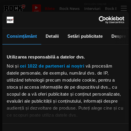
EXCLUSIV ONLINE
Bilete
Rock News
Interviuri
Rock Evergre
LIVE
Phoenix. Povestea fără cuvinte
Consimțământ
Detalii
Setări publicitate
Despre
Regizorul Cristian Radu Nema,
Utilizarea responsabilă a datelor dvs.
despre albumul fotografic
„Phoenix. Povestea fără cuvinte”,
Noi și
cei 1022 de parteneri ai noștri
vă procesăm
în direct la „Rock Driver”
IRINA-MARIA MARINESCU
datele personale, de exemplu, numărul dvs. de IP,
LUNI, 10 MARTIE 2025
utilizând tehnologii precum modulele cookie, pentru a
stoca și accesa informațiile de pe dispozitivul dvs., cu
scopul de a vă oferi publicitate și conținut personalizate,
evaluări ale publicității și conținutului, informații despre
audiență și dezvoltare de produse. Puteți alege cine și cu
ce scopuri poate utiliza datele dvs.
Dacă ne permiteți, am dori, de asemenea:
Rock FM
– It Rocks!