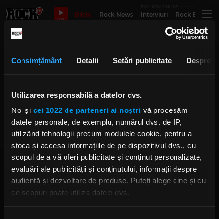
EXCLUSIV ONLINE
Bilete
Rock News
Interviuri
Rock Evergre
LIVE
paramore album nou
Consimțământ
Detalii
Setări publicitate
Despre
Hayley Williams de la Paramore
Utilizarea responsabilă a datelor dvs.
e recunoscătoare pentru toate
„dramele” din ultimii 10 ani
Noi și
cei 1022 de parteneri ai noștri
vă procesăm
IRINA-MARIA MARINESCU
datele personale, de exemplu, numărul dvs. de IP,
JOI, 13 APRILIE 2023
utilizând tehnologii precum modulele cookie, pentru a
stoca și accesa informațiile de pe dispozitivul dvs., cu
scopul de a vă oferi publicitate și conținut personalizate,
evaluări ale publicității și conținutului, informații despre
audiență și dezvoltare de produse. Puteți alege cine și cu
ce scopuri poate utiliza datele dvs.
Dacă ne permiteți, am dori, de asemenea:
Rock FM
– It Rocks!