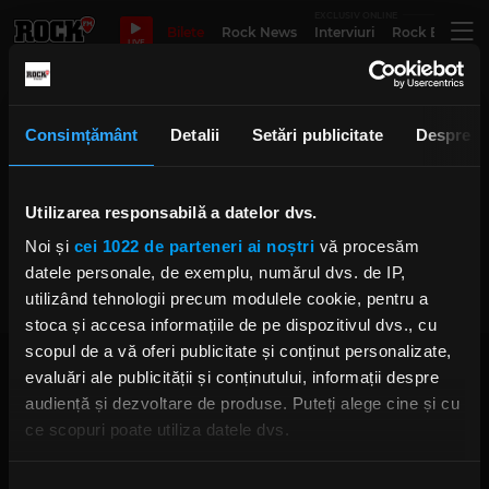
EXCLUSIV ONLINE
Bilete
Rock News
Interviuri
Rock Evergre
LIVE
Once you dig in
Consimțământ
Detalii
Setări publicitate
Despre
Utilizarea responsabilă a datelor dvs.
Despre Lenny Kravitz în patru
întrebări culese de pe internet
Noi și
cei 1022 de parteneri ai noștri
vă procesăm
LUNI, 17 APRILIE 2023
datele personale, de exemplu, numărul dvs. de IP,
utilizând tehnologii precum modulele cookie, pentru a
stoca și accesa informațiile de pe dispozitivul dvs., cu
scopul de a vă oferi publicitate și conținut personalizate,
evaluări ale publicității și conținutului, informații despre
audiență și dezvoltare de produse. Puteți alege cine și cu
ce scopuri poate utiliza datele dvs.
Dacă ne permiteți, am dori, de asemenea:
Rock FM
– It Rocks!