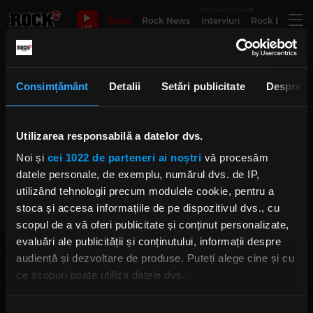
EXCLUSIV ONLINE
Bilete
Rock News
Interviuri
Rock Evergre
LIVE
NOI VOI NOI TOTI SUNTEM OM
Consimțământ
Detalii
Setări publicitate
Despre
LA LUNA
Utilizarea responsabilă a datelor dvs.
Doru Pușcașu de la om la lună,
despre evoluția formației și
Noi și
cei 1022 de parteneri ai noștri
vă procesăm
concertul „NOI, VOI, NOI TOȚI -
datele personale, de exemplu, numărul dvs. de IP,
NOI SUNTEM OM LA LUNĂ” la
Rock This Way
utilizând tehnologii precum modulele cookie, pentru a
IRINA-MARIA MARINESCU
stoca și accesa informațiile de pe dispozitivul dvs., cu
MARȚI, 30 IUNIE 2026
scopul de a vă oferi publicitate și conținut personalizate,
evaluări ale publicității și conținutului, informații despre
audiență și dezvoltare de produse. Puteți alege cine și cu
ce scopuri poate utiliza datele dvs.
Dacă ne permiteți, am dori, de asemenea: