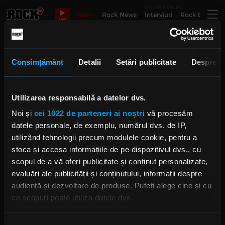
EXCLUSIV ONLINE
Bilete
Rock News
Interviuri
Rock Evergre
LIVE
Nihil
Consimțământ
Detalii
Setări publicitate
Despre
Utilizarea responsabilă a datelor dvs.
Chapel of Rust - 20 Martie
deschide seria TMLR
Noi și
cei 1022 de parteneri ai noștri
vă procesăm
Underground Live în club Encore
MIERCURI, 25 FEBRUARIE 2026
datele personale, de exemplu, numărul dvs. de IP,
utilizând tehnologii precum modulele cookie, pentru a
stoca și accesa informațiile de pe dispozitivul dvs., cu
scopul de a vă oferi publicitate și conținut personalizate,
evaluări ale publicității și conținutului, informații despre
Concert B-TON și Nihil la
București
audiență și dezvoltare de produse. Puteți alege cine și cu
MIERCURI, 4 FEBRUARIE 2026
ce scopuri poate utiliza datele dvs.
Dacă ne permiteți, am dori, de asemenea: