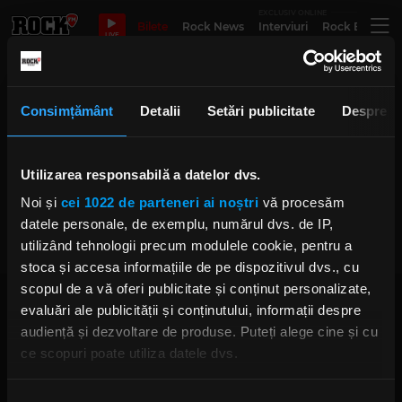
EXCLUSIV ONLINE
Bilete
Rock News
Interviuri
Rock Evergre
LIVE
Mihai Tacoi
Consimțământ
Detalii
Setări publicitate
Despre
:Umbra a revenit pe scenă, după 5
Utilizarea responsabilă a datelor dvs.
ani de inactivitate cu „Asta-i tot
ce vei primi”
Noi și
cei 1022 de parteneri ai noștri
vă procesăm
IRINA-MARIA MARINESCU
datele personale, de exemplu, numărul dvs. de IP,
JOI, 21 NOIEMBRIE 2024
utilizând tehnologii precum modulele cookie, pentru a
stoca și accesa informațiile de pe dispozitivul dvs., cu
scopul de a vă oferi publicitate și conținut personalizate,
evaluări ale publicității și conținutului, informații despre
audiență și dezvoltare de produse. Puteți alege cine și cu
ce scopuri poate utiliza datele dvs.
Dacă ne permiteți, am dori, de asemenea:
Rock FM
– It Rocks!