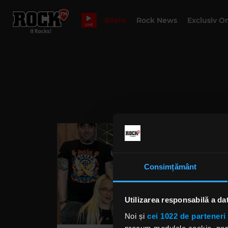
Bilete
Rock News
Exclusiv O
LIVE
Consimțământ
Utilizarea responsabilă a da
Noi și
cei 1022 de parteneri 