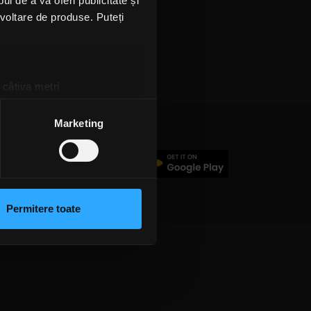
l de a vă oferi publicitate și
ezvoltare de produse. Puteți
 câțiva metri
amprentare)
țele la
secțiunea cu detalii
.
Marketing
c
 sociale și pentru a analiza
rmații cu privire la modul în
n urma folosirii serviciilor
Permitere toate
lizarea modulelor noastre