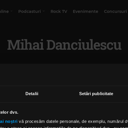
nline
Podcasturi
Rock TV
Evenimente
Concursuri
Mihai Danciulescu
Detalii
Setări publicitate
telor dvs.
ai noștri
vă procesăm datele personale, de exemplu, numărul dvs.