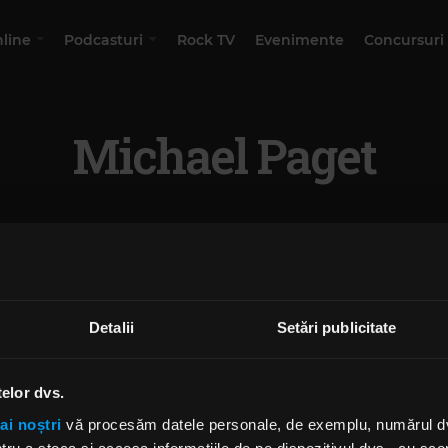
nline
Podcasturi
Rock TV
Evenimente
Concursuri
Michael Paget
Detalii
Setări publicitate
telor dvs.
ai noștri
vă procesăm datele personale, de exemplu, numărul dvs.