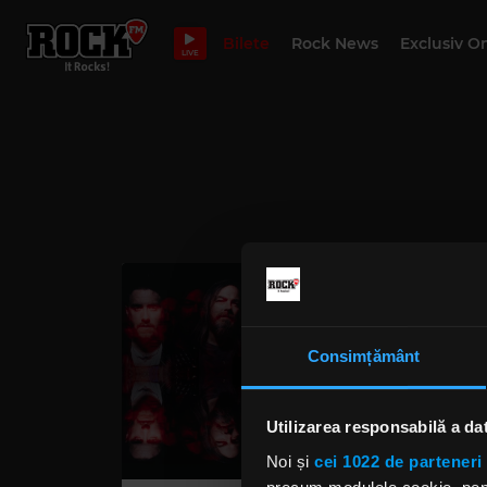
Bilete
Rock News
Exclusiv O
LIVE
Consimțământ
Utilizarea responsabilă a da
Noi și
cei 1022 de parteneri 