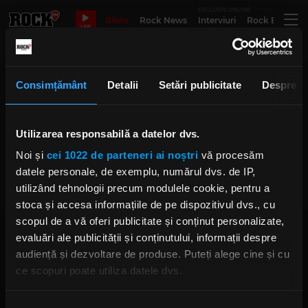
EXCLUSIV ONLINE
Bilete
Rock News
Interviuri
Rock Evergre
LIVE
MDC
Consimțământ
Detalii
Setări publicitate
Despre
Legendele hardcore-ului
Utilizarea responsabilă a datelor dvs.
american, M.D.C., revin la
București pentru un concert
Noi și
cei 1022 de parteneri ai noștri
vă procesăm
caritabil în sprijinul victimelor
războiului din Ucraina
datele personale, de exemplu, numărul dvs. de IP,
LUNI, 4 MAI 2026
utilizând tehnologii precum modulele cookie, pentru a
stoca și accesa informațiile de pe dispozitivul dvs., cu
scopul de a vă oferi publicitate și conținut personalizate,
evaluări ale publicității și conținutului, informații despre
audiență și dezvoltare de produse. Puteți alege cine și cu
ce scopuri poate utiliza datele dvs.
Dacă ne permiteți, am dori, de asemenea:
Rock FM
– It Rocks!