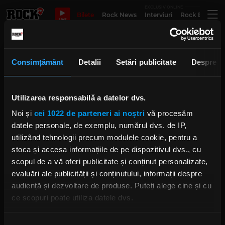
EXCLUSIV ONLINE
Bilete
Rock News
Interviuri
Rock Evergre
LIVE
LUIZA ZAN
Consimțământ
Detalii
Setări publicitate
Despre
„In My Village Symphonic” –
Utilizarea responsabilă a datelor dvs.
turneu național și lansare de
album
Noi și
cei 1022 de parteneri ai noștri
vă procesăm
IRINA-MARIA MARINESCU
datele personale, de exemplu, numărul dvs. de IP,
JOI, 18 SEPTEMBRIE 2025
utilizând tehnologii precum modulele cookie, pentru a
stoca și accesa informațiile de pe dispozitivul dvs., cu
scopul de a vă oferi publicitate și conținut personalizate,
evaluări ale publicității și conținutului, informații despre
LUIZA ZAN
audiență și dezvoltare de produse. Puteți alege cine și cu
MARȚI, 26 SEPTEMBRIE 2023
ce scopuri poate utiliza datele dvs.
Dacă ne permiteți, am dori, de asemenea: