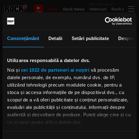
EXCLUSIV ONLINE
Bilete
Rock News
Interviuri
Rock Evergre
LIVE
love and lust
Consimțământ
Detalii
Setări publicitate
Despre
Rock The Underground: „Skate &
Utilizarea responsabilă a datelor dvs.
Destroy” aduce laolaltă mai multe
elemente de cultură urbană
Noi și
cei 1022 de parteneri ai noștri
vă procesăm
IRINA-MARIA MARINESCU
datele personale, de exemplu, numărul dvs. de IP,
MIERCURI, 14 MAI 2025
utilizând tehnologii precum modulele cookie, pentru a
stoca și accesa informațiile de pe dispozitivul dvs., cu
scopul de a vă oferi publicitate și conținut personalizate,
evaluări ale publicității și conținutului, informații despre
audiență și dezvoltare de produse. Puteți alege cine și cu
ce scopuri poate utiliza datele dvs.
Dacă ne permiteți, am dori, de asemenea:
Rock FM
– It Rocks!