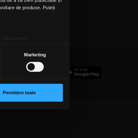
l de a vă oferi publicitate și
ezvoltare de produse. Puteți
 câțiva metri
amprentare)
țele la
secțiunea cu detalii
.
Marketing
c
 sociale și pentru a analiza
rmații cu privire la modul în
n urma folosirii serviciilor
Permitere toate
lizarea modulelor noastre