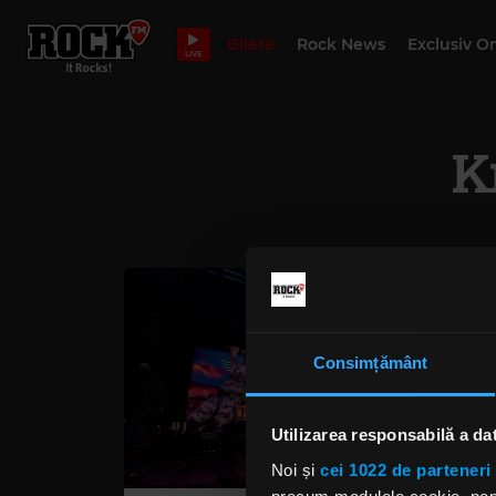
Bilete
Rock News
Exclusiv O
LIVE
K
Consimțământ
Utilizarea responsabilă a da
Noi și
cei 1022 de parteneri 