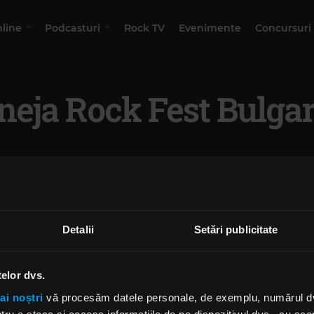
nline
Podcasturi
Rock TV
Evenimente
Concursuri
neja Rock Fest Bulgar
Detalii
Setări publicitate
telor dvs.
ai noștri
vă procesăm datele personale, de exemplu, numărul dvs.