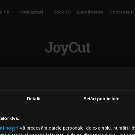
nline
Podcasturi
Rock TV
Evenimente
Concursuri
JoyCut
Detalii
Setări publicitate
telor dvs.
ai noștri
vă procesăm datele personale, de exemplu, numărul dvs.