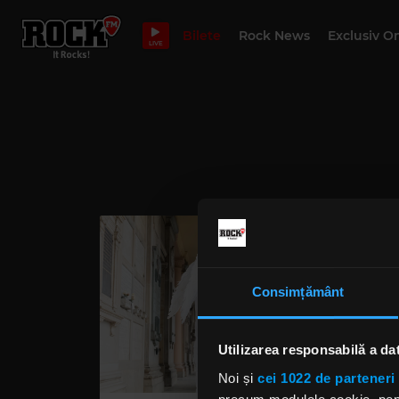
Bilete
Rock News
Exclusiv O
LIVE
Consimțământ
Utilizarea responsabilă a da
Noi și
cei 1022 de parteneri 