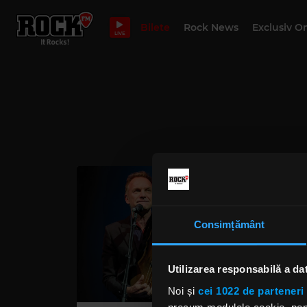
Bilete
Rock News
Exclusiv O
LIVE
Consimțământ
Utilizarea responsabilă a da
Noi și
cei 1022 de parteneri 