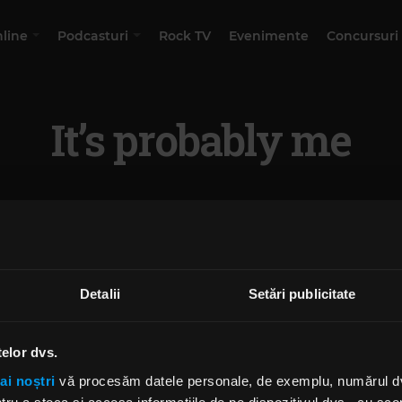
nline
Podcasturi
Rock TV
Evenimente
Concursuri
It’s probably me
Detalii
Setări publicitate
telor dvs.
ai noștri
vă procesăm datele personale, de exemplu, numărul dvs.