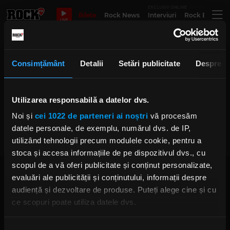
EXCLUSIV ONLINE
Bilete
Rock News
Interviuri
Rock Evergre
LIVE
INmusic festival
Consimțământ
Detalii
Setări publicitate
Despre
Rock The Underground: Implant
Utilizarea responsabilă a datelor dvs.
Pentru Refuz sărbătorește 30 de
ani alături de Crimena și The
Noi și
cei 1022 de parteneri ai noștri
vă procesăm
Groovy Bastards
IRINA-MARIA MARINESCU
datele personale, de exemplu, numărul dvs. de IP,
MIERCURI, 11 IUNIE 2025
utilizând tehnologii precum modulele cookie, pentru a
stoca și accesa informațiile de pe dispozitivul dvs., cu
scopul de a vă oferi publicitate și conținut personalizate,
evaluări ale publicității și conținutului, informații despre
audiență și dezvoltare de produse. Puteți alege cine și cu
ce scopuri poate utiliza datele dvs.
Dacă ne permiteți, am dori, de asemenea:
Rock FM
– It Rocks!