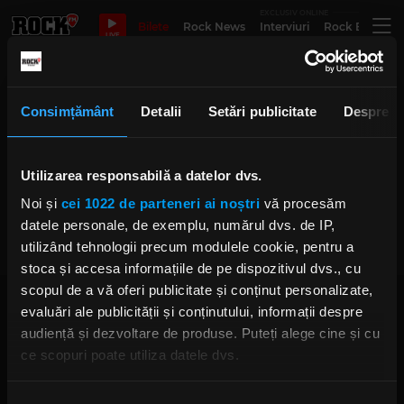
EXCLUSIV ONLINE
Bilete
Rock News
Interviuri
Rock Evergre
LIVE
Ilinca Tranulis
Consimțământ
Detalii
Setări publicitate
Despre
Despre usturoi și fătălăi, cu dr.
Utilizarea responsabilă a datelor dvs.
Cătălin Popescu și dr. Ilinca
Tranulis
Noi și
cei 1022 de parteneri ai noștri
vă procesăm
IRINA-MARIA MARINESCU
datele personale, de exemplu, numărul dvs. de IP,
JOI, 14 NOIEMBRIE 2024
utilizând tehnologii precum modulele cookie, pentru a
stoca și accesa informațiile de pe dispozitivul dvs., cu
scopul de a vă oferi publicitate și conținut personalizate,
evaluări ale publicității și conținutului, informații despre
audiență și dezvoltare de produse. Puteți alege cine și cu
ce scopuri poate utiliza datele dvs.
Dacă ne permiteți, am dori, de asemenea:
Rock FM
– It Rocks!