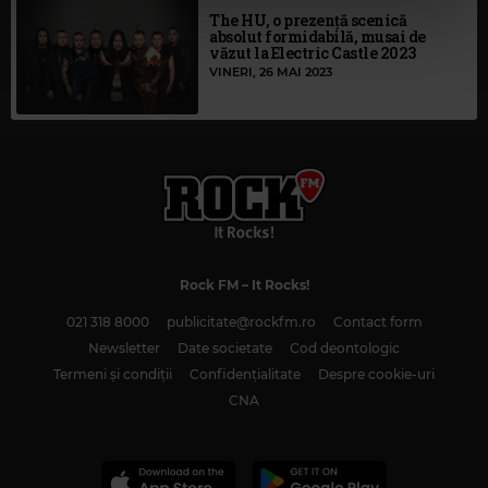
cu utilizarea modulelor noastre cookie.
The HU, o prezență scenică
absolut formidabilă, musai de
văzut la Electric Castle 2023
VINERI, 26 MAI 2023
Rock FM
– It Rocks!
021 318 8000
publicitate@rockfm.ro
Contact form
Newsletter
Date societate
Cod deontologic
Termeni și condiții
Confidențialitate
Despre cookie-uri
CNA