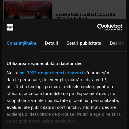
Hidden Gems la Electric Castle
2024: Night Beats
SÂMBĂTĂ, 22 IUNIE 2024
Consimțământ
Detalii
Setări publicitate
Despre
Hidden Gems la Electric Castle
2024: Iguana Death Cult
Utilizarea responsabilă a datelor dvs.
LUNI, 17 IUNIE 2024
Noi și
cei 1022 de parteneri ai noștri
vă procesăm
datele personale, de exemplu, numărul dvs. de IP,
utilizând tehnologii precum modulele cookie, pentru a
stoca și accesa informațiile de pe dispozitivul dvs., cu
Folk, experimental și metal:
Emma Ruth Rundle concertează la
scopul de a vă oferi publicitate și conținut personalizate,
Electric Castle 2023
evaluări ale publicității și conținutului, informații despre
VINERI, 7 IULIE 2023
audiență și dezvoltare de produse. Puteți alege cine și cu
ce scopuri poate utiliza datele dvs.