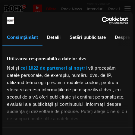
EXCLUSIV ONLINE
Bilete
Rock News
Interviuri
Rock Evergre
LIVE
hate unburied
Consimțământ
Detalii
Setări publicitate
Despre
Utilizarea responsabilă a datelor dvs.
Phantom și Poison The Preacher
vor concerta la București și Cluj
Noi și
cei 1022 de parteneri ai noștri
vă procesăm
VINERI, 15 MAI 2026
datele personale, de exemplu, numărul dvs. de IP,
utilizând tehnologii precum modulele cookie, pentru a
stoca și accesa informațiile de pe dispozitivul dvs., cu
scopul de a vă oferi publicitate și conținut personalizate,
evaluări ale publicității și conținutului, informații despre
audiență și dezvoltare de produse. Puteți alege cine și cu
ce scopuri poate utiliza datele dvs.
Dacă ne permiteți, am dori, de asemenea:
Rock FM
– It Rocks!