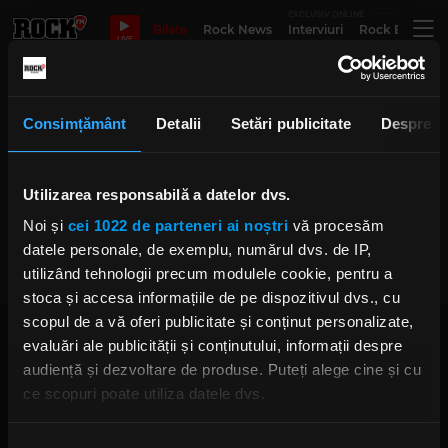
EXCLUSIV ONLINE
Bilete
Rock News
Interviuri
Rock Evergre
LIVE
Fragile
Consimțământ
Detalii
Setări publicitate
Despre
Utilizarea responsabilă a datelor dvs.
Cele două feţe ale lui Sting
Noi și
cei 1022 de parteneri ai noștri
vă procesăm
MIERCURI, 28 IUNIE 2023
datele personale, de exemplu, numărul dvs. de IP,
utilizând tehnologii precum modulele cookie, pentru a
stoca și accesa informațiile de pe dispozitivul dvs., cu
scopul de a vă oferi publicitate și conținut personalizate,
evaluări ale publicității și conținutului, informații despre
audiență și dezvoltare de produse. Puteți alege cine și cu
ce scopuri poate utiliza datele dvs.
Dacă ne permiteți, am dori, de asemenea:
Rock FM
– It Rocks!