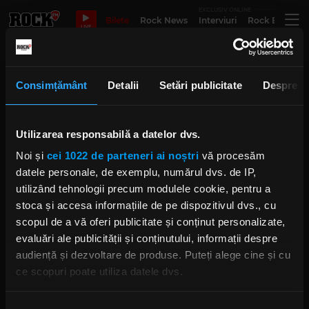
EXCLUSIV ONLINE
Bilete
Rock News
Interviuri
Rock Evergre
LIVE
flying circus
Consimțământ
Detalii
Setări publicitate
Despre
Punk experimental și o premieră
Utilizarea responsabilă a datelor dvs.
dublă: Taxawal concertează în
Control Club și Flying Circus Cluj
Noi și
cei 1022 de parteneri ai noștri
vă procesăm
IRINA-MARIA MARINESCU
datele personale, de exemplu, numărul dvs. de IP,
JOI, 18 IUNIE 2026
utilizând tehnologii precum modulele cookie, pentru a
stoca și accesa informațiile de pe dispozitivul dvs., cu
scopul de a vă oferi publicitate și conținut personalizate,
evaluări ale publicității și conținutului, informații despre
Phantom și Poison The Preacher
vor concerta la București și Cluj
audiență și dezvoltare de produse. Puteți alege cine și cu
VINERI, 15 MAI 2026
ce scopuri poate utiliza datele dvs.
Dacă ne permiteți, am dori, de asemenea: