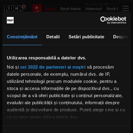
EXCLUSIV ONLINE
Bilete
Rock News
Interviuri
Rock Evergre
LIVE
femeia de succes a anului 2023
Consimțământ
Detalii
Setări publicitate
Despre
Utilizarea responsabilă a datelor dvs.
Sondaj Zile și Nopți: Cum arată
femeia de succes a anului 2023?
Noi și
cei 1022 de parteneri ai noștri
vă procesăm
LUNI, 13 FEBRUARIE 2023
datele personale, de exemplu, numărul dvs. de IP,
utilizând tehnologii precum modulele cookie, pentru a
stoca și accesa informațiile de pe dispozitivul dvs., cu
scopul de a vă oferi publicitate și conținut personalizate,
evaluări ale publicității și conținutului, informații despre
audiență și dezvoltare de produse. Puteți alege cine și cu
ce scopuri poate utiliza datele dvs.
Dacă ne permiteți, am dori, de asemenea:
Rock FM
– It Rocks!