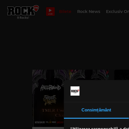
Bilete
Rock News
Exclusiv O
LIVE
Consimțământ
Utilizarea responsabilă a da