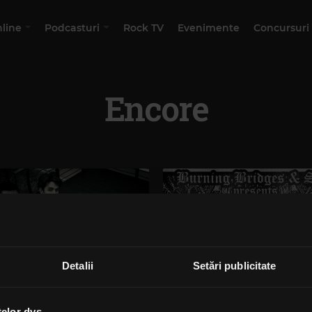
nline
Podcasturi
Rock TV
Evenimente
Concursuri
Encore
Detalii
Setări publicitate
telor dvs.