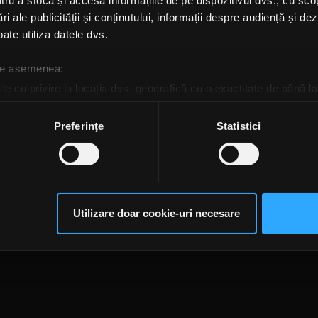
u a stoca și accesa informațiile de pe dispozitivul dvs., cu scopu
clul Flacăra - O Istorie:
„Cenaclul Flacăra – O Isto
ri ale publicității și conținutului, informații despre audiență și d
pectacol de suflet
va avea premiera pe 30
ceput de Andrei
martie, la Sala Palatului
ate utiliza datele dvs.
nescu
 de asemenea:
, 10 MARTIE 2025
VINERI, 10 IANUARIE 2025
le cu privire la locația dvs. geografică cu o exactitate de până la
ozitivul scanândul-l în mod activ după caracteristici specifice (
espre procesarea datelor dvs. personale și configurați-vă preferin
Preferinţe
Statistici
ge oricând acordul din Declarația despre modulele cookie.
rsonaliza conținutul și anunțurile, pentru a oferi funcții de rețele
te@rockfm.ro
Contact form
Newsletter
Date societate
Cod deontologi
im partenerilor de rețele sociale, de publicitate și de analize info
dențialitate
Despre cookie-uri
CNA
ceștia le pot combina cu alte informații oferite de dvs. sau culese î
Utilizare doar cookie-uri necesare
să continuați să utilizați website-ul nostru, sunteți de acord cu uti