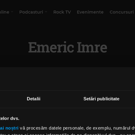
nline
Podcasturi
Rock TV
Evenimente
Concursuri
Emeric Imre
Detalii
Setări publicitate
telor dvs.
ai noștri
vă procesăm datele personale, de exemplu, numărul dvs.