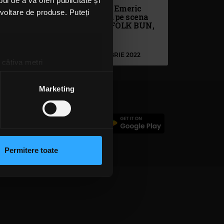
l de a vă oferi publicitate și
rie”
#PieseleVieții lui Emeric
ezvoltare de produse. Puteți
Imre, care va urca pe scena
Sălii Palatului la FOLK BUN,
pe 5 decembrie
MIERCURI, 16 NOIEMBRIE 2022
 câțiva metri
amprentare)
țele la
secțiunea cu detalii
.
Marketing
 sociale și pentru a analiza
c
rmații cu privire la modul în
n urma folosirii serviciilor
Permitere toate
lizarea modulelor noastre