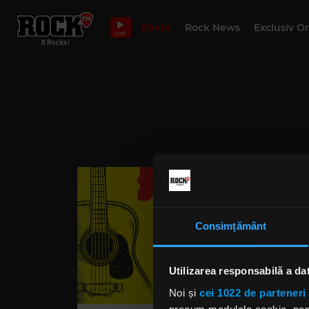
Bilete
Rock News
Exclusiv O
LIVE
Consimțământ
Utilizarea responsabilă a da
Noi și
cei 1022 de parteneri 