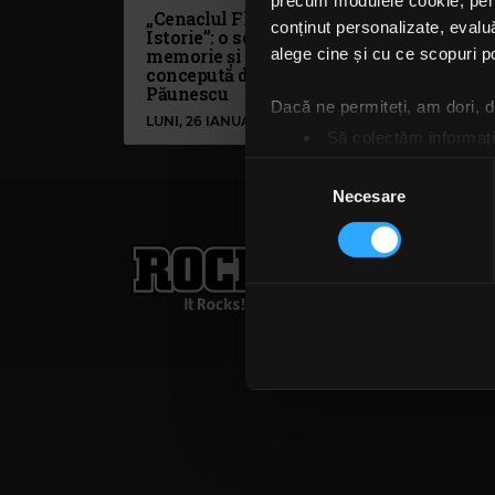
precum modulele cookie, pentr
„Cenaclul Flacăra – O
Cena
conținut personalizate, evaluă
Istorie”: o seară de muzică,
un s
memorie și emoție,
con
alege cine și cu ce scopuri po
concepută de Andrei
Pău
Păunescu
Dacă ne permiteți, am dori,
LUNI, 26 IANUARIE 2026
LUNI
Să colectăm informații
Să vă identificăm disp
Selecția
Găsiți mai multe informații d
Necesare
consimțământului
Vă puteți modifica sau retra
Rock FM
– It Rocks!
Folosim cookie-uri pentru a pe
021 318 8000
publicita
traficul. De asemenea, le ofer
Termeni și condiții
Confi
care folosiți site-ul nostru. A
lor. În cazul în care alegeți 
cookie.