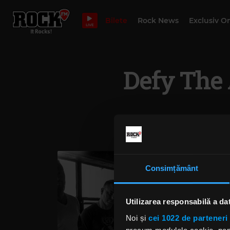
Bilete
Rock News
Exclusiv O
LIVE
Defy The 
Consimțământ
Utilizarea responsabilă a da
Noi și
cei 1022 de parteneri 