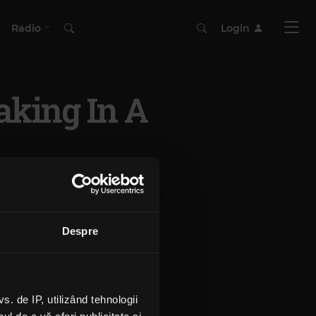
Radio
Login
aking In A
Despre
 de IP, utilizând tehnologii