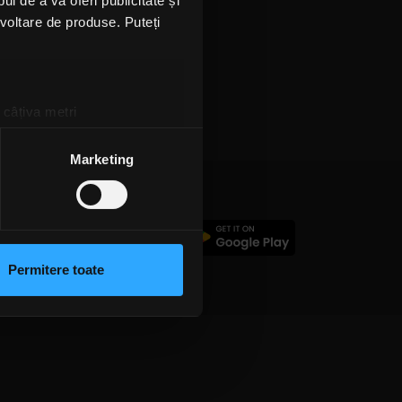
l de a vă oferi publicitate și
ezvoltare de produse. Puteți
 câțiva metri
amprentare)
țele la
secțiunea cu detalii
.
Marketing
 sociale și pentru a analiza
c
rmații cu privire la modul în
n urma folosirii serviciilor
Permitere toate
lizarea modulelor noastre