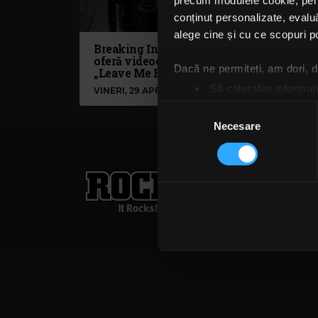
precum modulele cookie, pentr
conținut personalizate, evaluă
alege cine și cu ce scopuri po
Breaking In A Sequence ne
oferă videoclipul melodiei
Dacă ne permiteți, am dori,
„Leave Me Be”
Să colectăm informații
VINERI, 29 APRILIE 2022
Să vă identificăm disp
Selecția
Găsiți mai multe informații d
Necesare
consimțământului
Vă puteți modifica sau retra
Rock FM
– It Rocks!
Folosim cookie-uri pentru a pe
021 318 8000
publicita
traficul. De asemenea, le ofer
Termeni și condiții
Confi
care folosiți site-ul nostru. A
lor. În cazul în care alegeți 
cookie.