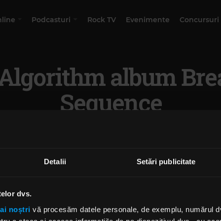
nline
Podcasturi
Rock TV
Evenimente
Concursuri
Algorithm album Bre
Sequence
Detalii
Setări publicitate
telor dvs.
ai noștri
vă procesăm datele personale, de exemplu, numărul dvs.