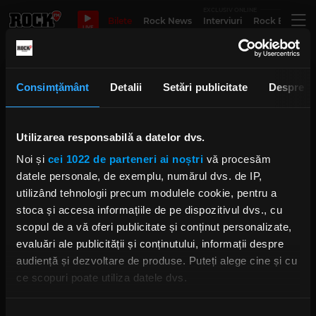
EXCLUSIV ONLINE
Bilete
Rock News
Interviuri
Rock Evergre
LIVE
Dany Serrano
Consimțământ
Detalii
Setări publicitate
Despre
Utilizarea responsabilă a datelor dvs.
Rock The Underground: Delta Pe
Obraz lansează „4ME” la București
Noi și
cei 1022 de parteneri ai noștri
vă procesăm
IRINA-MARIA MARINESCU
MIERCURI, 19 MARTIE 2025
datele personale, de exemplu, numărul dvs. de IP,
utilizând tehnologii precum modulele cookie, pentru a
stoca și accesa informațiile de pe dispozitivul dvs., cu
scopul de a vă oferi publicitate și conținut personalizate,
Claro Que No a lansat „The Alien
evaluări ale publicității și conținutului, informații despre
Song" – o piesă despre haosul
audiență și dezvoltare de produse. Puteți alege cine și cu
modernități
ce scopuri poate utiliza datele dvs.
MIERCURI, 11 DECEMBRIE 2024
Dacă ne permiteți, am dori, de asemenea: