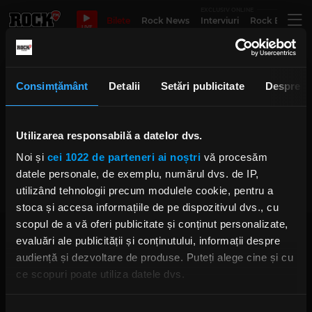
EXCLUSIV ONLINE
Bilete
Rock News
Interviuri
Rock Evergre
LIVE
Dana Fuchs
Consimțământ
Detalii
Setări publicitate
Despre
Utilizarea responsabilă a datelor dvs.
Interviu cu DANA FUCHS
Noi și
cei 1022 de parteneri ai noștri
vă procesăm
JOI, 21 SEPTEMBRIE 2023
datele personale, de exemplu, numărul dvs. de IP,
utilizând tehnologii precum modulele cookie, pentru a
stoca și accesa informațiile de pe dispozitivul dvs., cu
scopul de a vă oferi publicitate și conținut personalizate,
evaluări ale publicității și conținutului, informații despre
audiență și dezvoltare de produse. Puteți alege cine și cu
ce scopuri poate utiliza datele dvs.
Dacă ne permiteți, am dori, de asemenea:
Rock FM
– It Rocks!